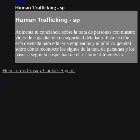
08:11
Human Trafficking - sp
Human Trafficking - sp
Aumenta tu conciencia sobre la trata de personas con nuestro
video de capacitación en seguridad detallado. Esta lección
está diseñada para educar a empleados y al público general
sobre cómo reconocer los signos de la trata de personas y los
pasos a seguir si sospechan de ella. Cubre diferentes fo...
Help
Terms
Privacy
Cookies
Sign in
×