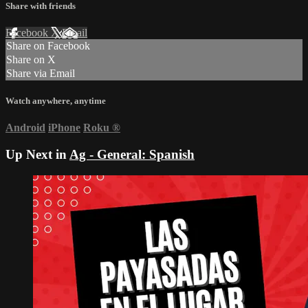
Share with friends
Facebook
X
Email
Share on Facebook
Share on X
Share via Email
Watch anywhere, anytime
Android
iPhone
Roku
®
Up Next in
Ag - General: Spanish