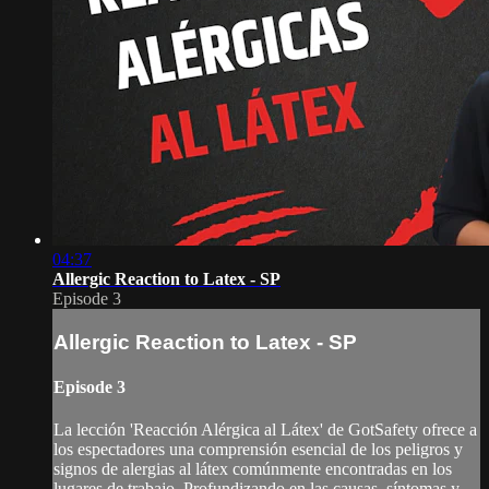
04:37
Allergic Reaction to Latex - SP
Episode 3
Allergic Reaction to Latex - SP
Episode 3
La lección 'Reacción Alérgica al Látex' de GotSafety ofrece a
los espectadores una comprensión esencial de los peligros y
signos de alergias al látex comúnmente encontradas en los
lugares de trabajo. Profundizando en las causas, síntomas y