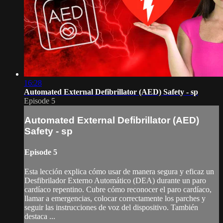
16:28
Automated External Defibrillator (AED) Safety - sp
Episode 5
Automated External Defibrillator (AED)
Safety - sp
Episode 5
Esta lección explica cómo usar de manera segura y eficaz un
Desfibrilador Externo Automático (DEA) durante un paro
cardíaco repentino. Cubre cómo reconocer el paro cardíaco,
llamar a emergencias, colocar correctamente los parches y
seguir las instrucciones de voz del dispositivo. También
destaca ...