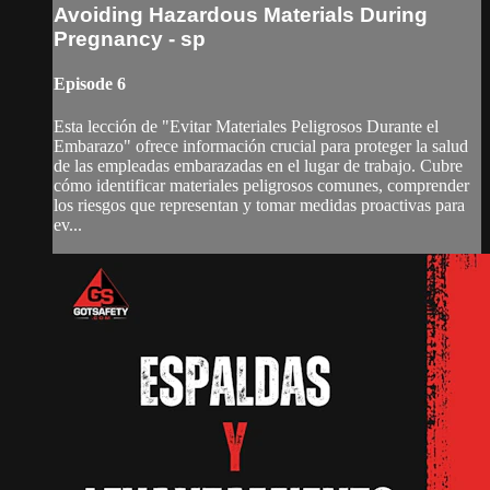
Avoiding Hazardous Materials During
Pregnancy - sp
Episode 6
Esta lección de "Evitar Materiales Peligrosos Durante el
Embarazo" ofrece información crucial para proteger la salud
de las empleadas embarazadas en el lugar de trabajo. Cubre
cómo identificar materiales peligrosos comunes, comprender
los riesgos que representan y tomar medidas proactivas para
ev...