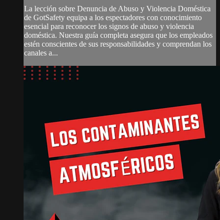
La lección sobre Denuncia de Abuso y Violencia Doméstica
de GotSafety equipa a los espectadores con conocimiento
esencial para reconocer los signos de abuso y violencia
doméstica. Nuestra guía completa asegura que los empleados
estén conscientes de sus responsabilidades y comprendan los
canales a...