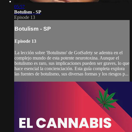
05:57
Botulism - SP
Episode 13
Botulism - SP
Episode 13
La lección sobre 'Botulismo' de GotSafety se adentra en el
complejo mundo de esta potente neurotoxina. Aunque el
botulismo es raro, sus implicaciones pueden ser graves, lo que
hace esencial la concienciación. Esta guía completa explora
las fuentes de botulismo, sus diversas formas y los riesgos p...