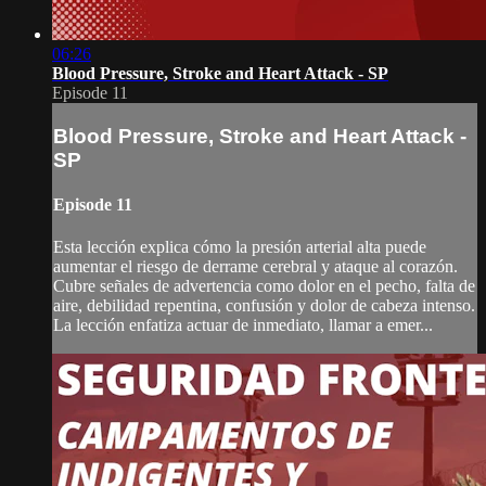
06:26
Blood Pressure, Stroke and Heart Attack - SP
Episode 11
Blood Pressure, Stroke and Heart Attack -
SP
Episode 11
Esta lección explica cómo la presión arterial alta puede
aumentar el riesgo de derrame cerebral y ataque al corazón.
Cubre señales de advertencia como dolor en el pecho, falta de
aire, debilidad repentina, confusión y dolor de cabeza intenso.
La lección enfatiza actuar de inmediato, llamar a emer...