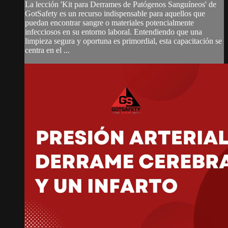
La lección 'Kit para Derrames de Patógenos Sanguíneos' de
GotSafety es un recurso indispensable para aquellos que
puedan encontrar sangre o materiales potencialmente
infecciosos en su entorno laboral. Entendiendo que una
limpieza segura y oportuna es primordial, esta capacitación se
centra en el ...