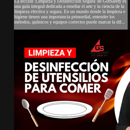
La lección 'Limpieza y Desinfección Segura' de GotSafety es
una guía integral dedicada a enseñar el arte y la ciencia de la
limpieza efectiva y segura. En un mundo donde la limpieza e
higiene tienen una importancia primordial, entender los
métodos, químicos y equipos correctos puede marcar la dif...