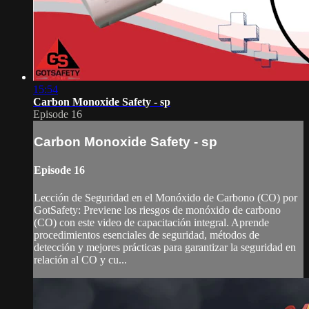
15:54
Carbon Monoxide Safety - sp
Episode 16
Carbon Monoxide Safety - sp
Episode 16
Lección de Seguridad en el Monóxido de Carbono (CO) por
GotSafety: Previene los riesgos de monóxido de carbono
(CO) con este video de capacitación integral. Aprende
procedimientos esenciales de seguridad, métodos de
detección y mejores prácticas para garantizar la seguridad en
relación al CO y cu...