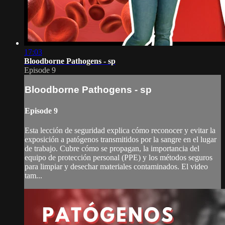
17:03
Bloodborne Pathogens - sp
Episode 9
Bloodborne Pathogens - sp
Episode 9
Esta lección de seguridad explica cómo reconocer y evitar la
exposición a patógenos transmitidos por la sangre en el lugar
de trabajo. Cubre cómo se propagan, la importancia del
equipo de protección personal (PPE) y los métodos seguros
para limpiar y desechar materiales contaminados. El video
tam...