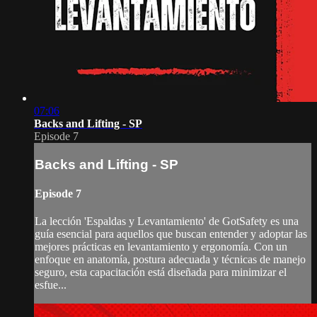
07:06
Backs and Lifting - SP
Episode 7
Backs and Lifting - SP
Episode 7
La lección 'Espaldas y Levantamiento' de GotSafety es una
guía esencial para aquellos que buscan entender y adoptar las
mejores prácticas en levantamiento y ergonomía. Con un
enfoque en anatomía, postura adecuada y técnicas de manejo
seguro, esta capacitación está diseñada para minimizar el
esfue...