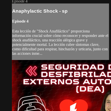
Episode 4
Anaphylactic Shock - sp
Episode 4
Esta lección de "Shock Anafiláctico" proporciona
información crucial sobre cómo reconocer y responder ante el
shock anafiláctico, una reacción alérgica grave y
potencialmente mortal. La lección cubre síntomas clave,
como dificultad para respirar, hinchazón y urticaria, junto con
las acciones inme...