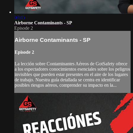
04:45
Airborne Contaminants - SP
Episode 2
Airborne Contaminants - SP
Episode 2
La lección sobre Contaminantes Aéreos de GotSafety ofrece
a los espectadores conocimientos esenciales sobre los peligros
invisibles que pueden estar presentes en el aire de los lugares
de trabajo. Nuestra guía detallada se centra en identificar
posibles riesgos aéreos, comprender su impacto en la...