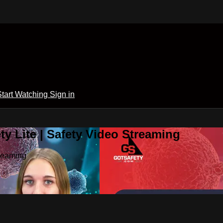
Start Watching
Sign in
y Lite | Safety Video Streaming
treaming