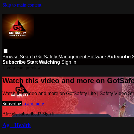
Skip to main content
Browse
Search
GotSafety Management Software
Subscribe
Subscribe
Start Watching
Sign In
Live stream preview
Watch this video and more on GotSafet
Watch this video and more on GotSafety Lite | Safety Video S
Subscribe
Learn more
Already subscribed?
Sign in
Ag - Health