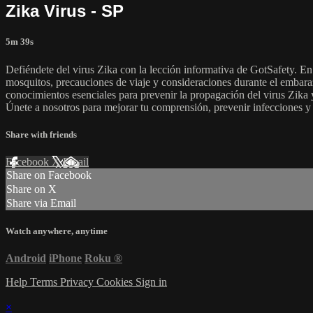
Zika Virus - SP
5m 39s
Defiéndete del virus Zika con la lección informativa de GotSafety. En
mosquitos, precauciones de viaje y consideraciones durante el embaraz
conocimientos esenciales para prevenir la propagación del virus Zika y
Únete a nosotros para mejorar tu comprensión, prevenir infecciones y
Share with friends
Facebook
X
Email
Share on Facebook
Share on X
Share via Email
Watch anywhere, anytime
Android
iPhone
Roku
®
Help
Terms
Privacy
Cookies
Sign in
×