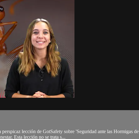
a perspicaz lección de GotSafety sobre 'Seguridad ante las Hormigas de 
star. Esta lección no se trata s...