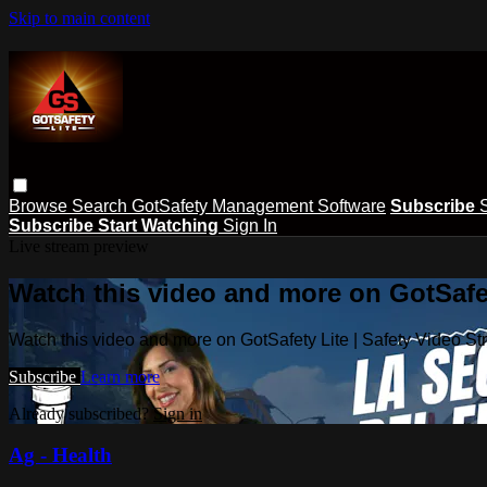
Skip to main content
Browse
Search
GotSafety Management Software
Subscribe
Subscribe
Start Watching
Sign In
Live stream preview
Watch this video and more on GotSafet
Watch this video and more on GotSafety Lite | Safety Video S
Subscribe
Learn more
Already subscribed?
Sign in
Ag - Health