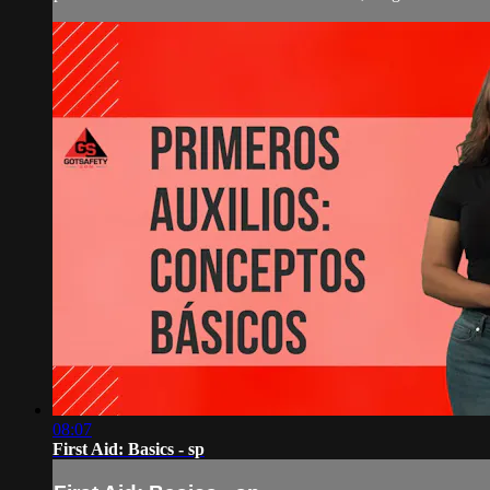
08:07
First Aid: Basics - sp