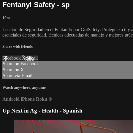
Fentanyl Safety - sp
10m
Lección de Seguridad en el Fentanilo por GotSafety: Protégete a ti y a
esenciales de seguridad, técnicas adecuadas de manejo y mejores práct
Share with friends
Facebook
X
Email
Share on Facebook
Share on X
Share via Email
Watch anywhere, anytime
Android
iPhone
Roku
®
Up Next in
Ag - Health - Spanish