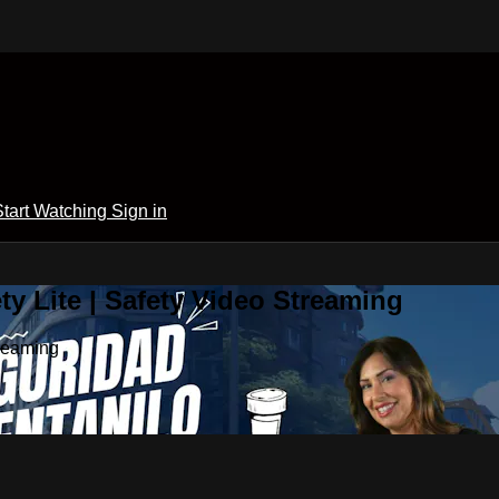
Start Watching
Sign in
y Lite | Safety Video Streaming
treaming