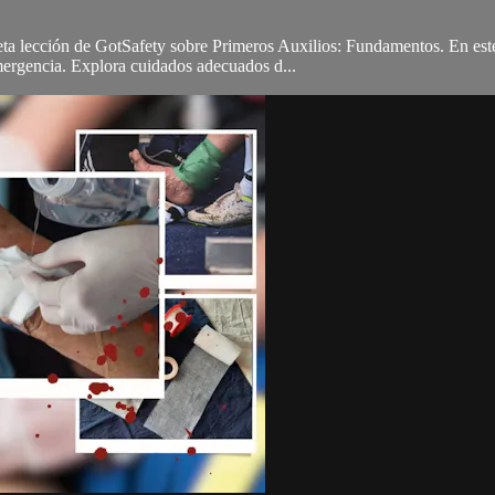
leta lección de GotSafety sobre Primeros Auxilios: Fundamentos. En est
emergencia. Explora cuidados adecuados d...