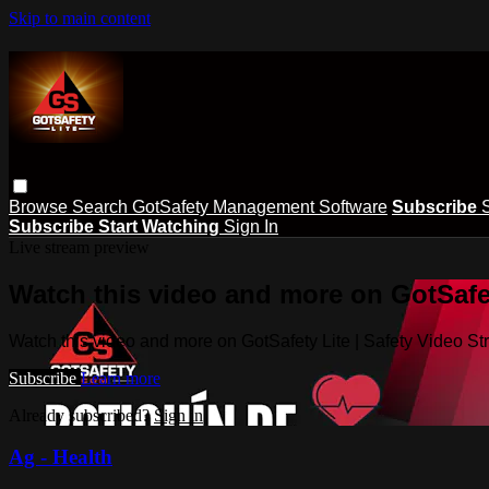
Skip to main content
Browse
Search
GotSafety Management Software
Subscribe
Subscribe
Start Watching
Sign In
Live stream preview
Watch this video and more on GotSafet
Watch this video and more on GotSafety Lite | Safety Video S
Subscribe
Learn more
Already subscribed?
Sign in
Ag - Health