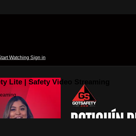
Start Watching
Sign in
y Lite | Safety Video Streaming
treaming