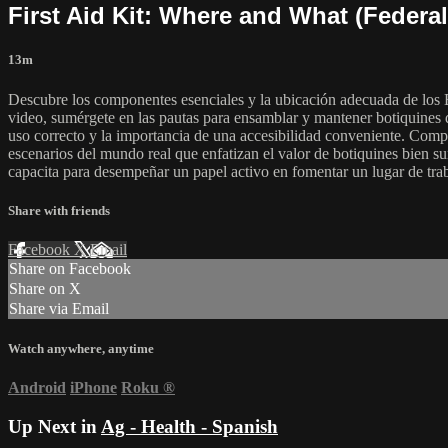
First Aid Kit: Where and What (Federa
13m
Descubre los componentes esenciales y la ubicación adecuada de los 
video, sumérgete en las pautas para ensamblar y mantener botiquines 
uso correcto y la importancia de una accesibilidad conveniente. Compr
escenarios del mundo real que enfatizan el valor de botiquines bien su
capacita para desempeñar un papel activo en fomentar un lugar de tra
Share with friends
Facebook
X
Email
Share on Facebook
Share on X
Share via Email
Watch anywhere, anytime
Android
iPhone
Roku
®
Up Next in
Ag - Health - Spanish