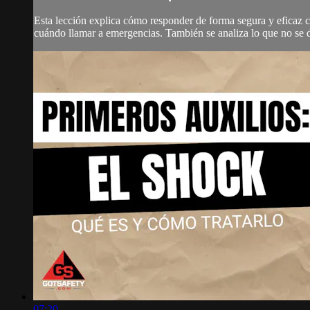
Esta lección explica cómo responder de forma segura y eficaz c
cuándo llamar a emergencias. También se analiza lo que no se d
07:20