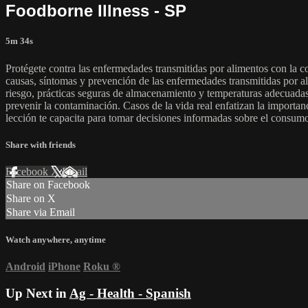
Foodborne Illness - SP
5m 34s
Protégete contra las enfermedades transmitidas por alimentos con la 
causas, síntomas y prevención de las enfermedades transmitidas por al
riesgo, prácticas seguras de almacenamiento y temperaturas adecuadas
prevenir la contaminación. Casos de la vida real enfatizan la importan
lección te capacita para tomar decisiones informadas sobre el consum
Share with friends
Facebook
X
Email
Share on Facebook
Share on X
Share via Email
Watch anywhere, anytime
Android
iPhone
Roku
®
Up Next in
Ag - Health - Spanish