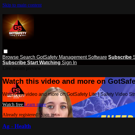
Skip to main content
Browse
Search
GotSafety Management Software
Subscribe
Subscribe
Start Watching
Sign In
Live stream preview
Watch this video and more on GotSafet
Watch this video and more on GotSafety Lite | Safety Video S
Watch free
Learn more
Already registered?
Sign in
Ag - Health