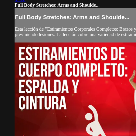
Full Body Stretches: Arms and Shoulde...
Full Body Stretches: Arms and Shoulde...
Esta lección de "Estiramientos Corporales Completos: Brazos y 
previniendo lesiones. La lección cubre una variedad de estirami