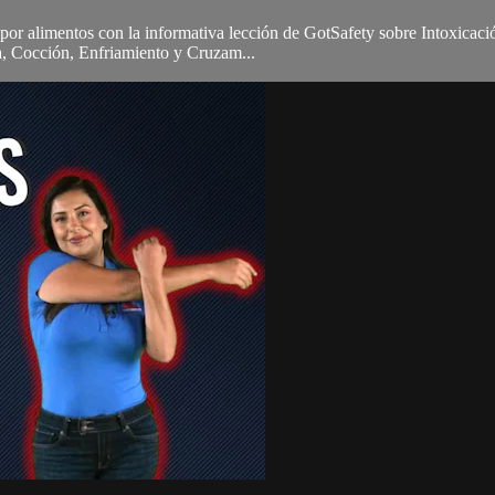
por alimentos con la informativa lección de GotSafety sobre Intoxicaci
za, Cocción, Enfriamiento y Cruzam...